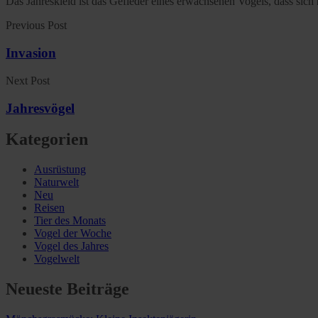
Das Jahreskleid ist das Gefieder eines erwachsenen Vogels, dass sich
Previous Post
Invasion
Next Post
Jahresvögel
Kategorien
Ausrüstung
Naturwelt
Neu
Reisen
Tier des Monats
Vogel der Woche
Vogel des Jahres
Vogelwelt
Neueste Beiträge