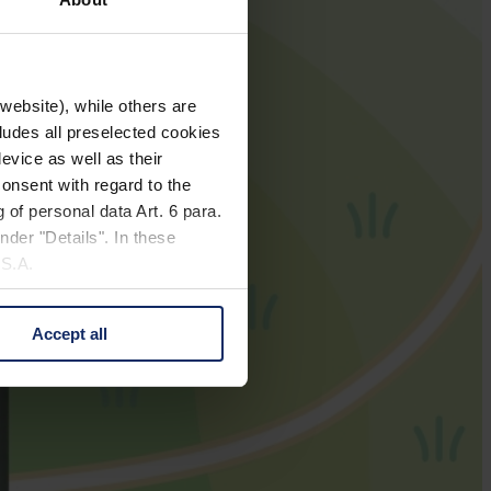
website), while others are
cludes all preselected cookies
evice as well as their
onsent with regard to the
 of personal data Art. 6 para.
nder "Details". In these
U.S.A.
Accept all
 change your mind by clicking
e Privacy Policy and in the
cy
|
Imprint