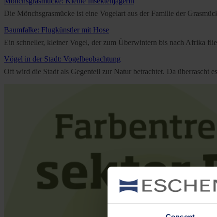
Mönchsgrasmücke: Kleine Insektenjägerin
Die Mönchsgrasmücke ist eine Vogelart aus der Familie der Grasmücken
Baumfalke: Flugkünstler mit Hose
Ein schneller, kleiner Vogel, der zum Überwintern bis nach Afrika f
Vögel in der Stadt: Vogelbeobachtung
Oft wird die Stadt als Gegenteil zur Natur betrachtet. Da überrascht 
Consent