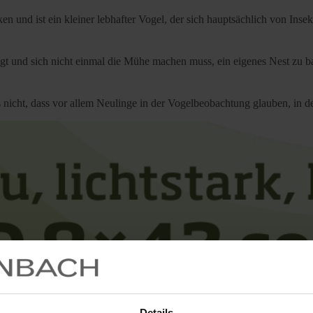
 und ist ein kleiner lebhafter Vogel, der sich hauptsächlich von Insek
liegt und sich nicht einmal die Mühe machen muss, ein eigenes Nest zu 
es nicht, dass vor allem Neulinge in der Vogelbeobachtung glauben, in 
Details