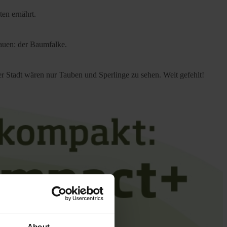
ten ernährt.
bauen: der Baumfalke.
der Stadt wären nur Tauben und Sperlinge zu sehen. Weit gefehlt!
About