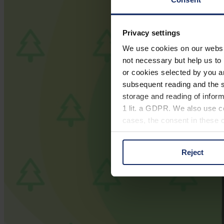
Privacy settings
We use cookies on our website
not necessary but help us to 
or cookies selected by you a
subsequent reading and the s
storage and reading of inform
1 lit. a GDPR. We also use co
cases, the consent in these ca
Reject
You can consent to the use of
on "Reject". You can access y
footer of our website).
Further information on the p