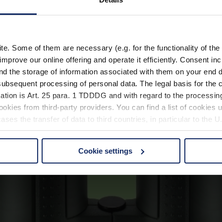
. Some of them are necessary (e.g. for the functionality of the 
improve our online offering and operate it efficiently. Consent in
nd the storage of information associated with them on your end d
ubsequent processing of personal data. The legal basis for the c
ation is Art. 25 para. 1 TDDDG and with regard to the processing
okies from third-party providers. You can find a list of cookies u
ses the transfer of data to third countries, in particular to the 
Cookie settings
 non-essential cookies by clicking on the "Accept all" button or
our settings at any time and deselect cookies at any time (in th
rocedures used and your rights can be found in our
Privacy Poli