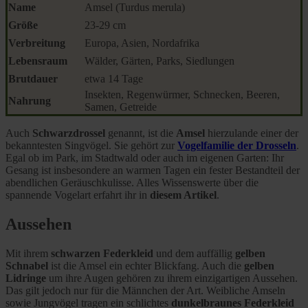
Name
Amsel (Turdus merula)
Größe
23-29 cm
Verbreitung
Europa, Asien, Nordafrika
Lebensraum
Wälder, Gärten, Parks, Siedlungen
Brutdauer
etwa 14 Tage
Insekten, Regenwürmer, Schnecken, Beeren,
Nahrung
Samen, Getreide
Auch
Schwarzdrossel
genannt, ist die
Amsel
hierzulande einer der
bekanntesten Singvögel. Sie gehört zur
Vogelfamilie der Drosseln
.
Egal ob im Park, im Stadtwald oder auch im eigenen Garten: Ihr
Gesang ist insbesondere an warmen Tagen ein fester Bestandteil der
abendlichen Geräuschkulisse. Alles Wissenswerte über die
spannende Vogelart erfahrt ihr in
diesem Artikel
.
Aussehen
Mit ihrem
schwarzen Federkleid
und dem auffällig
gelben
Schnabel
ist die Amsel ein echter Blickfang. Auch die
gelben
Lidringe
um ihre Augen gehören zu ihrem einzigartigen Aussehen.
Das gilt jedoch nur für die Männchen der Art. Weibliche Amseln
sowie Jungvögel tragen ein schlichtes
dunkelbraunes Federkleid