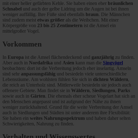
mit einer heller gefärbten Kehle. Sie haben einen eher
bräunlichen
Schnabel
und auch der gelbe Lidring um die Augen ist bei ihnen
weniger auffällig. Ihre Füße sind ebenfalls
braun
. Die Männchen
sind zudem meist
etwas größer
als die Weibchen. Mit einer
Körpergröße von
23 bis 25 Zentimetern
ist die Amsel ein
mittelgroßer Vogel.
Vorkommen
In
Europa
ist die Amsel flächendeckend und
ganzjährig
zu finden.
Aber auch in
Nordafrika
und
Asien
kann man die
Singvögel
beobachten: dort ist die Verbreitung jedoch eher inselartig. Amseln
sind sehr
anpassungsfähig
und besiedeln viele unterschiedliche
Lebensräume. Am wohlsten fühlen Sie sich in
dichten
Wäldern
,
die reich an Unterholz sind. Mittlerweile besiedeln sie jedoch auch
offenere Gebiete. Man findet sie in
Wäldern
,
Siedlungen
,
Parks
sowie auch in
Gärten
. Die ehemals eher scheue Vogelart hat sich an
den Menschen angepasst und ist aufgrund der Nähe zu ihnen
weniger zurückhaltend. Grund für die weite Verbreitung der Amsel
auch in Siedlungen und Städten ist unter anderem ihre Flexibilität:
Sie haben ein
weites Nahrungsspektrum
und haben daher selten
Schwierigkeiten, Nahrung zu finden.
Verhalten und Wissenswertes