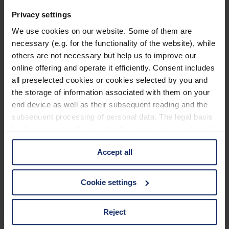
unterscheiden.
Privacy settings
Du interessierst dich für die Themen
Vogel und Natur
? Auf
unserem Blog
findest du dazu viele
weitere, spannende Artikel
.
We use cookies on our website. Some of them are
Erfahre beispielsweise mehr über
die Vogelbeere
,
den Pirol
oder
necessary (e.g. for the functionality of the website), while
die Rote Liste der Brutvögel
.
others are not necessary but help us to improve our
Titelfoto von
Chris
auf
Unsplash
online offering and operate it efficiently. Consent includes
all preselected cookies or cookies selected by you and
Tags:
the storage of information associated with them on your
Vogel der Woche
Vogelbestimmung
end device as well as their subsequent reading and the
subsequent processing of personal data. The legal basis
Previous Post
for the consent with regard to the storage and reading of
Drosseln – eine artenreiche Vogelfamilie
information is Art. 25 para. 1 TDDDG and with regard to
Accept all
the processing of personal data Art. 6 para. 1 lit. a
GDPR. We also use cookies from third-party providers.
Next Post
You can find a list of cookies under "Details". In these
Cookie settings
Natur des Monats: Naturtipps im Februar
cases, the consent in these cases the transfer of data to
third countries, in particular to the U.S.A.
Kategorien
Reject