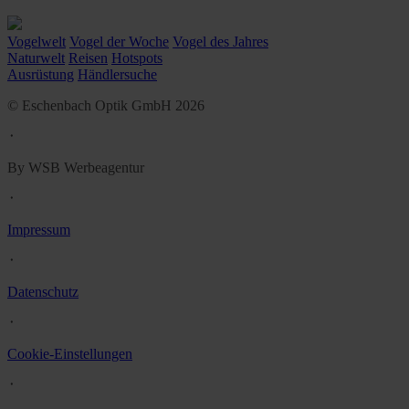
Vogelwelt
Vogel der Woche
Vogel des Jahres
Naturwelt
Reisen
Hotspots
Ausrüstung
Händlersuche
© Eschenbach Optik GmbH 2026
᛫
By WSB Werbeagentur
᛫
Impressum
᛫
Datenschutz
᛫
Cookie-Einstellungen
᛫