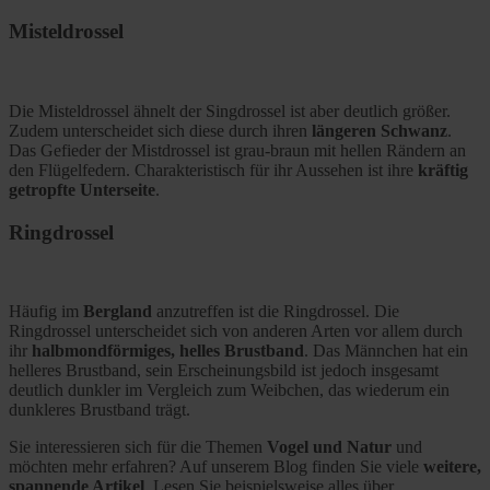
Misteldrossel
Die Misteldrossel ähnelt der Singdrossel ist aber deutlich größer.
Zudem unterscheidet sich diese durch ihren
längeren Schwanz
.
Das Gefieder der Mistdrossel ist grau-braun mit hellen Rändern an
den Flügelfedern. Charakteristisch für ihr Aussehen ist ihre
kräftig
getropfte Unterseite
.
Ringdrossel
Häufig im
Bergland
anzutreffen ist die Ringdrossel. Die
Ringdrossel unterscheidet sich von anderen Arten vor allem durch
ihr
halbmondförmiges, helles Brustband
. Das Männchen hat ein
helleres Brustband, sein Erscheinungsbild ist jedoch insgesamt
deutlich dunkler im Vergleich zum Weibchen, das wiederum ein
dunkleres Brustband trägt.
Sie interessieren sich für die Themen
Vogel und Natur
und
möchten mehr erfahren? Auf unserem Blog finden Sie viele
weitere,
spannende Artikel
. Lesen Sie beispielsweise alles über