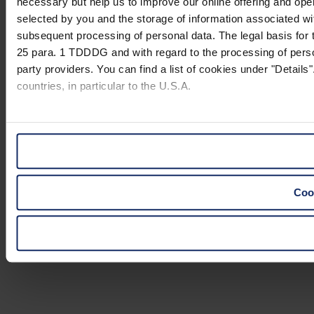
necessary but help us to improve our online offering and opera
selected by you and the storage of information associated wi
subsequent processing of personal data. The legal basis for t
25 para. 1 TDDDG and with regard to the processing of person
party providers. You can find a list of cookies under "Details"
countries, in particular to the U.S.A.
You can consent to the use of non-essential cookies by click
"Reject". You can access your settings at any time and desele
website).
Cook
Further information on the procedures used and your rights 