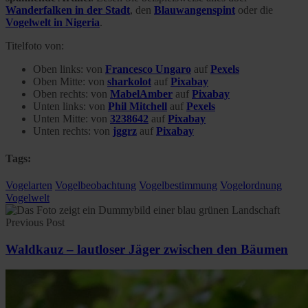
Wanderfalken in der Stadt
, den
Blauwangenspint
oder die
Vogelwelt in Nigeria
.
Titelfoto von:
Oben links: von
Francesco Ungaro
auf
Pexels
Oben Mitte: von
sharkolot
auf
Pixabay
Oben rechts: von
MabelAmber
auf
Pixabay
Unten links: von
Phil Mitchell
auf
Pexels
Unten Mitte: von
3238642
auf
Pixabay
Unten rechts: von
jggrz
auf
Pixabay
Tags:
Vogelarten
Vogelbeobachtung
Vogelbestimmung
Vogelordnung
Vogelwelt
Previous Post
Waldkauz – lautloser Jäger zwischen den Bäumen