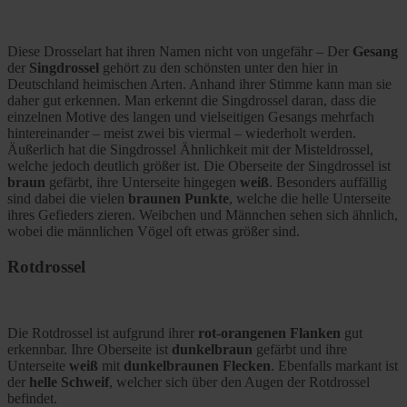
Diese Drosselart hat ihren Namen nicht von ungefähr – Der
Gesang
der
Singdrossel
gehört zu den schönsten unter den hier in
Deutschland heimischen Arten. Anhand ihrer Stimme kann man sie
daher gut erkennen. Man erkennt die Singdrossel daran, dass die
einzelnen Motive des langen und vielseitigen Gesangs mehrfach
hintereinander – meist zwei bis viermal – wiederholt werden.
Äußerlich hat die Singdrossel Ähnlichkeit mit der Misteldrossel,
welche jedoch deutlich größer ist. Die Oberseite der Singdrossel ist
braun
gefärbt, ihre Unterseite hingegen
weiß
. Besonders auffällig
sind dabei die vielen
braunen Punkte
, welche die helle Unterseite
ihres Gefieders zieren. Weibchen und Männchen sehen sich ähnlich,
wobei die männlichen Vögel oft etwas größer sind.
Rotdrossel
Die Rotdrossel ist aufgrund ihrer
rot-orangenen Flanken
gut
erkennbar. Ihre Oberseite ist
dunkelbraun
gefärbt und ihre
Unterseite
weiß
mit
dunkelbraunen Flecken
. Ebenfalls markant ist
der
helle Schweif
, welcher sich über den Augen der Rotdrossel
befindet.