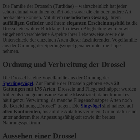
Die Familie der Drosseln (Turdidae) – wahrscheinlich hat jeder
schon einmal von ihnen gehört oder sogar die ein oder andere Art
beobachten können. Mit ihrem
melodischen Gesang
, ihrem
auffälligen Gefieder
und ihrem
eleganten Erscheinungsbild
ist die
Drossel ein wahrer Blickfang. In diesem Blogbeitrag werden wir
eingehend verschiedene Aspekte ihrer Lebensweise sowie die
Unterschiede der einzelnen Arten dieser faszinierenden Vogelfamilie
aus der Ordnung der Sperlingsvögel genauer unter die Lupe
nehmen.
Ordnung und Verbreitung der Drossel
Die Drossel ist eine Vogelfamilie aus der Ordnung der
Sperlingsvögel
. Zur Familie der Drosseln gehören etwa
20
Gattungen mit 176 Arten
. Drosseln und Fliegenschnäpper wurden
früher als eine gemeinsame Familie klassifiziert, daher kommt es
häufiger zu Verwirrung, da manche Fliegenschnäpper-Arten noch
die Bezeichnung „Drossel“ tragen. Die
Singvögel
sind nahezu auf
allen Kontinenten
, bis auf die Antarktis vertreten. Grund dafür sind
unter anderem ihre Anpassungsfähigkeit sowie ihr breites
Nahrungsspektrum.
Aussehen einer Drossel