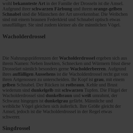
wohl
bekannteste Art
in der Familie der Drosseln ist die Amsel.
Aufgrund ihrer
schwarzen Färbung
und ihrem
orange-gelben
Schnabel
sind die Männchen der Art unverkennbar. Die Weibchen
sind mit einem braunen Federkleid und Schnabel optisch etwas
unauffälliger. Sie sind zudem kleiner als die männlichen Vögel.
Wacholderdrossel
Die Nahrungspräferenzen der
Wacholderdrossel
ergeben sich aus
ihrem Namen: Neben Insekten, Schnecken und Würmern frisst diese
Drosselart nämlich besonders gerne
Wacholderbeeren
. Aufgrund
ihres
auffälligen Aussehens
ist die Wacholderdrossel recht gut von
ihren Artgenossen zu unterscheiden. Ihr Kopf ist
grau
, mit einem
gelben
Schnabel. Der Rücken ist
rotbraun
, Kehle und Brust
wiederum sind
dunkelgelb
mit
schwarzen
Tupfen. Die Flügel der
Wacholderdrossel sind
dunkelbraun
und
weiß
umrahmt, der
Schwanz hingegen ist
dunkelgrau
gefärbt. Männliche und
weibliche Vögel gleichen sich äußerlich. Ihre Größe gleicht der
Amsel, jedoch ist die Wacholderdrossel in der Regel etwas
schwerer.
Singdrossel