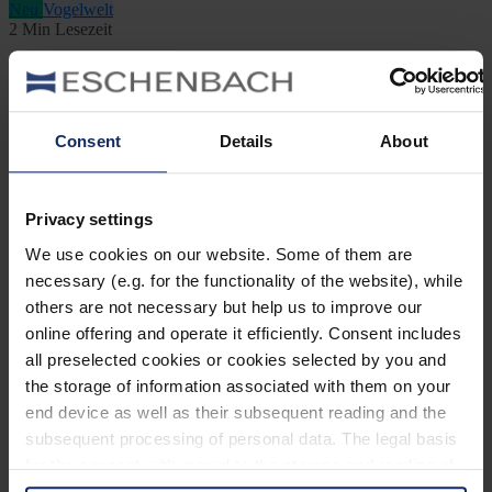
Neu
Vogelwelt
2 Min Lesezeit
Welche Vögel sind Baumbrüter?
By Hannah Lübben
Consent
Details
About
April 13, 2023
Jetzt lesen
Neu
Vogelwelt
Privacy settings
3 Min Lesezeit
We use cookies on our website. Some of them are
Welche Vögel sind Felsenbrüter?
necessary (e.g. for the functionality of the website), while
others are not necessary but help us to improve our
By Franziska T.
online offering and operate it efficiently. Consent includes
April 12, 2023
Jetzt lesen
all preselected cookies or cookies selected by you and
the storage of information associated with them on your
Neu
Vogelwelt
end device as well as their subsequent reading and the
2 Min Lesezeit
subsequent processing of personal data. The legal basis
Welche Vögel sind Bodenbrüter?
for the consent with regard to the storage and reading of
information is Art. 25 para. 1 TDDDG and with regard to