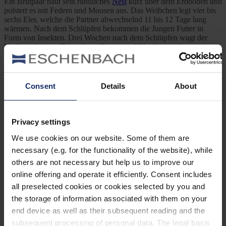
Ein Brutpaar baut sein rundliches
Nest
kurz über dem Erdboden und
polstert es mit Federn und Moosen aus. Das Weibchen legt vier bis
sechs Eier, welche die Partner abwechselnd 11 bis 12 Tage lang
wärmen. Nach dem Schlüpfen bekommen die Jungen Futter in
Form von Insekten. Drei Wochen nach dem Schlüpfen wagt der
Nachwuchs erste Erkundungsflüge, sorgfältig überwacht von den
Eltern. Abends rufen die Altvögel ihre Jungen durch ein sanftes
Zwitschern ins Nest zurück.
Foto: Hari K Patibanda (
CC BY 2.0
)
Consent
Details
About
Previous Post
Privacy settings
Vogelbeoachtung in und um Innsbruck
We use cookies on our website. Some of them are
necessary (e.g. for the functionality of the website), while
Next Post
others are not necessary but help us to improve our
online offering and operate it efficiently. Consent includes
Weihnachtliche Geschenkideen für Vogelfreunde
all preselected cookies or cookies selected by you and
Kategorien
the storage of information associated with them on your
end device as well as their subsequent reading and the
Ausrüstung
subsequent processing of personal data. The legal basis