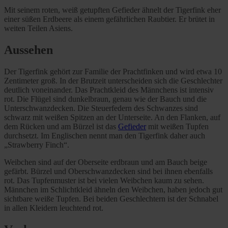
Mit seinem roten, weiß getupften Gefieder ähnelt der Tigerfink eher
einer süßen Erdbeere als einem gefährlichen Raubtier. Er brütet in
weiten Teilen Asiens.
Aussehen
Der Tigerfink gehört zur Familie der Prachtfinken und wird etwa 10
Zentimeter groß. In der Brutzeit unterscheiden sich die Geschlechter
deutlich voneinander. Das Prachtkleid des Männchens ist intensiv
rot. Die Flügel sind dunkelbraun, genau wie der Bauch und die
Unterschwanzdecken. Die Steuerfedern des Schwanzes sind
schwarz mit weißen Spitzen an der Unterseite. An den Flanken, auf
dem Rücken und am Bürzel ist das
Gefieder
mit weißen Tupfen
durchsetzt. Im Englischen nennt man den Tigerfink daher auch
„Strawberry Finch“.
Weibchen sind auf der Oberseite erdbraun und am Bauch beige
gefärbt. Bürzel und Oberschwanzdecken sind bei ihnen ebenfalls
rot. Das Tupfenmuster ist bei vielen Weibchen kaum zu sehen.
Männchen im Schlichtkleid ähneln den Weibchen, haben jedoch gut
sichtbare weiße Tupfen. Bei beiden Geschlechtern ist der Schnabel
in allen Kleidern leuchtend rot.