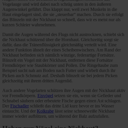
Vogelauge und wird dabei nach schräg unten in den äußeren
Augenwinkel geführt. Das klappt nur, weil zwei Muskeln in die
Haut eingelagert sind, die sie „steuerbar“ machen. Durch sie erfolgt
das Blinzeln mit der Nickhaut so schnell, dass wir es meist nur als
kurzen Schleier wahrnehmen.
Damit die Augen während des Flugs nicht austrocknen, schiebt sich
die Nickhaut schützend über die Hornhaut. Gleichzeitig sorgt sie
dafür, dass die Tränenflüssigkeit gleichmäßig verteilt wird. Eine
andere Funktion ähnelt der eines Scheibenwischers. Am Rand der
Nickhaut befinden sich nämlich winzige, federartige Fortsätze.
Blinzelt ein Vogel mit der Nickhaut, entfernen diese Fortsätze
Fremdkörper wie Staubkörner und Pollen. Die Ringeltaube zum
Beispiel sucht nah am Boden nach Futter und wirbelt durch ihr
Picken auch Schmutz auf. Deshalb blinzelt sie bei jedem Picken
gleichzeitig mit ihrem dritten Augenlid.
Auch andere Vogelarten schützen ihre Augen mit der Nickhaut aktiv
vor Fremdkörpern.
Eisvögel
setzen sie ein, wenn sie Gefieder und
Schnabel säubern oder erbeutete Fische gegen einen Ast schlagen.
Der
Fischadler
schließt das dritte Lid kurz bevor er ins Wasser
eintaucht. Und der
Kolkrabe
lässt seine schneeweiße Nickhaut
immer wieder aufblitzen, um während der Balz aufzufallen.