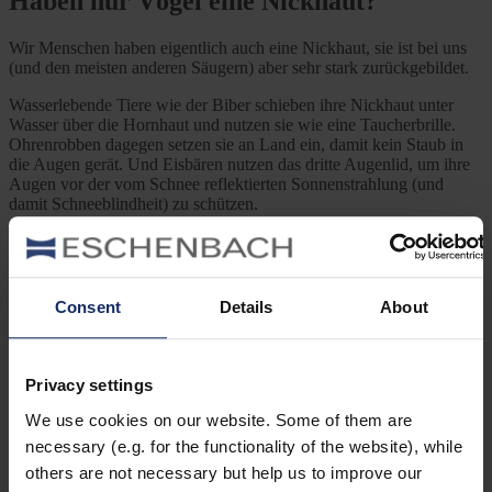
Haben nur Vögel eine Nickhaut?
Wir Menschen haben eigentlich auch eine Nickhaut, sie ist bei uns
(und den meisten anderen Säugern) aber sehr stark zurückgebildet.
Wasserlebende Tiere wie der Biber schieben ihre Nickhaut unter
Wasser über die Hornhaut und nutzen sie wie eine Taucherbrille.
Ohrenrobben dagegen setzen sie an Land ein, damit kein Staub in
die Augen gerät. Und Eisbären nutzen das dritte Augenlid, um ihre
Augen vor der vom Schnee reflektierten Sonnenstrahlung (und
damit Schneeblindheit) zu schützen.
Previous Post
Vogelbeobachtung in Portugal: Die Sagres-Halbinsel
Consent
Details
About
Next Post
Privacy settings
Habichtsadler – Superheld unter den Greifvögeln
We use cookies on our website. Some of them are
necessary (e.g. for the functionality of the website), while
2 Comments
others are not necessary but help us to improve our