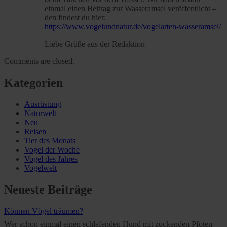
einmal einen Beitrag zur Wasseramsel veröffentlicht –
den findest du hier:
Further information on the procedures used and your
https://www.vogelundnatur.de/vogelarten-wasseramsel/
rights can be found in our
Privacy Policy
|
Imprint
Liebe Grüße aus der Redaktion
Comments are closed.
Kategorien
Ausrüstung
Naturwelt
Neu
Reisen
Tier des Monats
Vogel der Woche
Vogel des Jahres
Vogelwelt
Neueste Beiträge
Können Vögel träumen?
Wer schon einmal einen schlafenden Hund mit zuckenden Pfoten