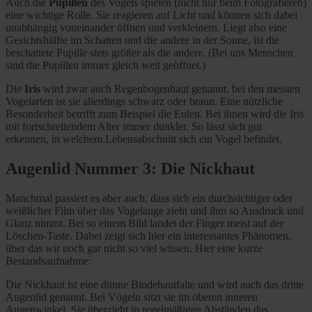
Auch die
Pupillen
des Vogels spielen (nicht nur beim Fotografieren)
eine wichtige Rolle. Sie reagieren auf Licht und können sich dabei
unabhängig voneinander öffnen und verkleinern. Liegt also eine
Gesichtshälfte im Schatten und die andere in der Sonne, ist die
beschattete Pupille stets größer als die andere. (Bei uns Menschen
sind die Pupillen immer gleich weit geöffnet.)
Die
Iris
wird zwar auch Regenbogenhaut genannt, bei den meisten
Vogelarten ist sie allerdings schwarz oder braun. Eine nützliche
Besonderheit betrifft zum Beispiel die Eulen. Bei ihnen wird die Iris
mit fortschreitendem Alter immer dunkler. So lässt sich gut
erkennen, in welchem Lebensabschnitt sich ein Vogel befindet.
Augenlid Nummer 3: Die Nickhaut
Manchmal passiert es aber auch, dass sich ein durchsichtiger oder
weißlicher Film über das Vogelauge zieht und ihm so Ausdruck und
Glanz nimmt. Bei so einem Bild landet der Finger meist auf der
Löschen-Taste. Dabei zeigt sich hier ein interessantes Phänomen,
über das wir noch gar nicht so viel wissen. Hier eine kurze
Bestandsaufnahme:
Die Nickhaut ist eine dünne Bindehautfalte und wird auch das dritte
Augenlid genannt. Bei Vögeln sitzt sie im oberen inneren
Augenwinkel. Sie überzieht in regelmäßigen Abständen das