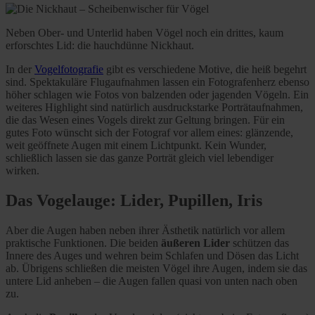
Neben Ober- und Unterlid haben Vögel noch ein drittes, kaum
erforschtes Lid: die hauchdünne Nickhaut.
In der
Vogelfotografie
gibt es verschiedene Motive, die heiß begehrt
sind. Spektakuläre Flugaufnahmen lassen ein Fotografenherz ebenso
höher schlagen wie Fotos von balzenden oder jagenden Vögeln. Ein
weiteres Highlight sind natürlich ausdruckstarke Porträtaufnahmen,
die das Wesen eines Vogels direkt zur Geltung bringen. Für ein
gutes Foto wünscht sich der Fotograf vor allem eines: glänzende,
weit geöffnete Augen mit einem Lichtpunkt. Kein Wunder,
schließlich lassen sie das ganze Porträt gleich viel lebendiger
wirken.
Das Vogelauge: Lider, Pupillen, Iris
Aber die Augen haben neben ihrer Ästhetik natürlich vor allem
praktische Funktionen. Die beiden
äußeren Lider
schützen das
Innere des Auges und wehren beim Schlafen und Dösen das Licht
ab. Übrigens schließen die meisten Vögel ihre Augen, indem sie das
untere Lid anheben – die Augen fallen quasi von unten nach oben
zu.