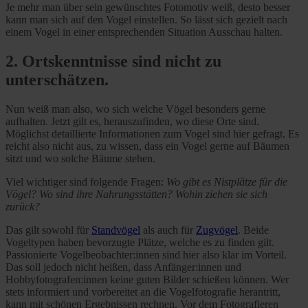
Je mehr man über sein gewünschtes Fotomotiv weiß, desto besser
kann man sich auf den Vogel einstellen. So lässt sich gezielt nach
einem Vogel in einer entsprechenden Situation Ausschau halten.
2. Ortskenntnisse sind nicht zu
unterschätzen.
Nun weiß man also, wo sich welche Vögel besonders gerne
aufhalten. Jetzt gilt es, herauszufinden, wo diese Orte sind.
Möglichst detaillierte Informationen zum Vogel sind hier gefragt. Es
reicht also nicht aus, zu wissen, dass ein Vogel gerne auf Bäumen
sitzt und wo solche Bäume stehen.
Viel wichtiger sind folgende Fragen:
Wo gibt es Nistplätze für die
Vögel? Wo sind ihre Nahrungsstätten? Wohin ziehen sie sich
zurück?
Das gilt sowohl für
Standvögel
als auch für
Zugvögel
. Beide
Vogeltypen haben bevorzugte Plätze, welche es zu finden gilt.
Passionierte Vogelbeobachter:innen sind hier also klar im Vorteil.
Das soll jedoch nicht heißen, dass Anfänger:innen und
Hobbyfotografen:innen keine guten Bilder schießen können. Wer
stets informiert und vorbereitet an die Vogelfotografie herantritt,
kann mit schönen Ergebnissen rechnen. Vor dem Fotografieren