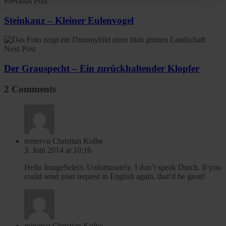
Previous Post
time and deselect cookies at any time (in the Privacy
Steinkauz – Kleiner Eulenvogel
Policy and in the footer of our website).
Further information on the procedures used and your
Next Post
rights can be found in our
Privacy Policy
|
Imprint
Der Grauspecht – Ein zurückhaltender Klopfer
2 Comments
minerva
Christian Kolbe
3. Juni 2014 at 10:16
Hello ImageSelect. Unfortunately, I don’t speak Dutch. If you
could send your request in English again, that’d be great!
minerva
Christian Kolbe