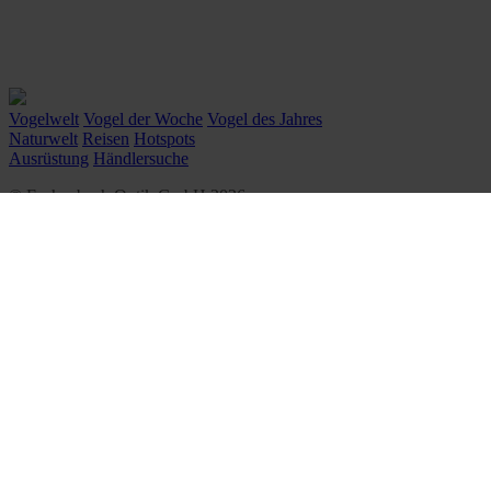
Vogelwelt
Vogel der Woche
Vogel des Jahres
Naturwelt
Reisen
Hotspots
Ausrüstung
Händlersuche
© Eschenbach Optik GmbH 2026
᛫
By WSB Werbeagentur
᛫
Impressum
᛫
Datenschutz
᛫