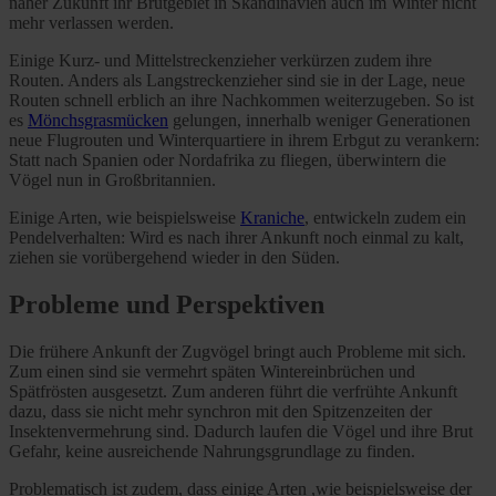
naher Zukunft ihr Brutgebiet in Skandinavien auch im Winter nicht
mehr verlassen werden.
Einige Kurz- und Mittelstreckenzieher verkürzen zudem ihre
Routen. Anders als Langstreckenzieher sind sie in der Lage, neue
Routen schnell erblich an ihre Nachkommen weiterzugeben. So ist
es
Mönchsgrasmücken
gelungen, innerhalb weniger Generationen
neue Flugrouten und Winterquartiere in ihrem Erbgut zu verankern:
Statt nach Spanien oder Nordafrika zu fliegen, überwintern die
Vögel nun in Großbritannien.
Einige Arten, wie beispielsweise
Kraniche
, entwickeln zudem ein
Pendelverhalten: Wird es nach ihrer Ankunft noch einmal zu kalt,
ziehen sie vorübergehend wieder in den Süden.
Probleme und Perspektiven
Die frühere Ankunft der Zugvögel bringt auch Probleme mit sich.
Zum einen sind sie vermehrt späten Wintereinbrüchen und
Spätfrösten ausgesetzt. Zum anderen führt die verfrühte Ankunft
dazu, dass sie nicht mehr synchron mit den Spitzenzeiten der
Insektenvermehrung sind. Dadurch laufen die Vögel und ihre Brut
Gefahr, keine ausreichende Nahrungsgrundlage zu finden.
Problematisch ist zudem, dass einige Arten ,wie beispielsweise der