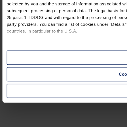
selected by you and the storage of information associated wi
subsequent processing of personal data. The legal basis for t
25 para. 1 TDDDG and with regard to the processing of person
party providers. You can find a list of cookies under "Details"
countries, in particular to the U.S.A.
You can consent to the use of non-essential cookies by click
"Reject". You can access your settings at any time and desele
website).
Cook
Further information on the procedures used and your rights 