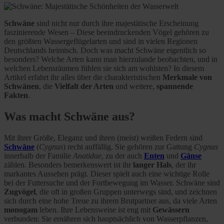
Schwäne
sind nicht nur durch ihre majestätische Erscheinung
faszinierende Wesen – Diese beeindruckenden Vögel gehören zu
den größten Wassergeflügelarten und sind in vielen Regionen
Deutschlands heimisch. Doch was macht Schwäne eigentlich so
besonders? Welche Arten kann man hierzulande beobachten, und in
welchen Lebensräumen fühlen sie sich am wohlsten? In diesem
Artikel erfahrt ihr alles über die charakteristischen
Merkmale von
Schwänen
, die
Vielfalt der Arten
und weitere,
spannende
Fakten
.
Was macht Schwäne aus?
Mit ihrer Größe, Eleganz und ihren (meist) weißen Federn sind
Schwäne
(
Cygnus
) recht auffällig. Sie gehören zur Gattung
Cygnus
innerhalb der Familie
Anatidae
, zu der auch
Enten
und
Gänse
zählen. Besonders bemerkenswert ist ihr
langer Hals
, der ihr
markantes Aussehen prägt. Dieser spielt auch eine wichtige Rolle
bei der Futtersuche und der Fortbewegung im Wasser. Schwäne sind
Zugvögel
, die oft in großen Gruppen unterwegs sind, und zeichnen
sich durch eine hohe Treue zu ihrem Brutpartner aus, da viele Arten
monogam
leben. Ihre Lebensweise ist eng mit
Gewässern
verbunden: Sie ernähren sich hauptsächlich von Wasserpflanzen,