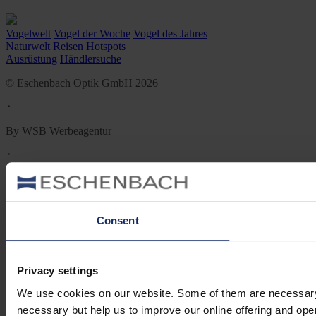
Vogelwelt
Vogel der Woche
Vogel des Jahres
Naturwelt
Reisen
Hotspots
Ausrüstung
Händlersuche
© Eschenbach Optik GmbH 2026
᛫
By WSB Werbeagentur
᛫
Impressum
᛫
Consent
Datenschutz
᛫
Privacy settings
Cookie-Einstellungen
We use cookies on our website. Some of them are necessary (e.
᛫
necessary but help us to improve our online offering and opera