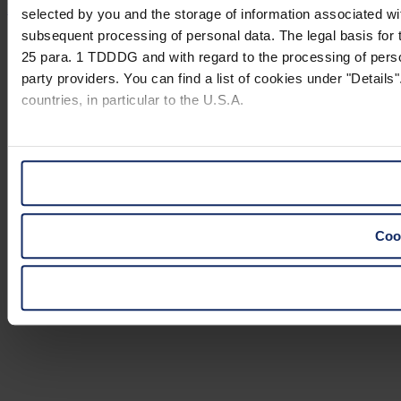
Rechtliche Hinweise
selected by you and the storage of information associated wi
subsequent processing of personal data. The legal basis for t
25 para. 1 TDDDG and with regard to the processing of person
party providers. You can find a list of cookies under "Details"
countries, in particular to the U.S.A.
You can consent to the use of non-essential cookies by click
"Reject". You can access your settings at any time and desele
website).
Cook
Further information on the procedures used and your rights 