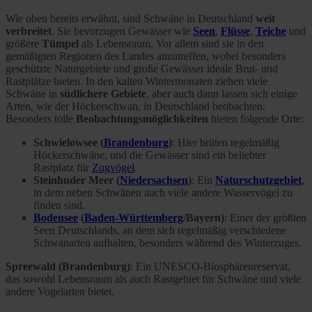
Wie oben bereits erwähnt, sind Schwäne in Deutschland
weit
verbreitet
. Sie bevorzugen Gewässer wie
Seen
,
Flüsse
,
Teiche
und
größere
Tümpel
als Lebensraum. Vor allem sind sie in den
gemäßigten Regionen des Landes anzutreffen, wobei besonders
geschützte Naturgebiete und große Gewässer ideale Brut- und
Rastplätze bieten. In den kalten Wintermonaten ziehen viele
Schwäne in
südlichere Gebiete
, aber auch dann lassen sich einige
Arten, wie der Höckerschwan, in Deutschland beobachten.
Besonders tolle
Beobachtungsmöglichkeiten
bieten folgende Orte:
Schwielowsee (
Brandenburg
)
: Hier brüten regelmäßig
Höckerschwäne, und die Gewässer sind ein beliebter
Rastplatz für
Zugvögel
.
Steinhuder Meer (
Niedersachsen
)
: Ein
Naturschutzgebiet
,
in dem neben Schwänen auch viele andere Wasservögel zu
finden sind.
Bodensee
(
Baden-Württemberg
/Bayern)
: Einer der größten
Seen Deutschlands, an dem sich regelmäßig verschiedene
Schwanarten aufhalten, besonders während des Winterzuges.
Spreewald (Brandenburg)
: Ein UNESCO-Biosphärenreservat,
das sowohl Lebensraum als auch Rastgebiet für Schwäne und viele
andere Vogelarten bietet.