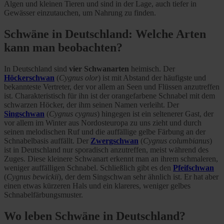
Algen und kleinen Tieren und sind in der Lage, auch tiefer in
Gewässer einzutauchen, um Nahrung zu finden.
Schwäne in Deutschland: Welche Arten
kann man beobachten?
In Deutschland sind
vier Schwanarten
heimisch. Der
Höckerschwan
(
Cygnus olor
) ist mit Abstand der häufigste und
bekannteste Vertreter, der vor allem an Seen und Flüssen anzutreffen
ist. Charakteristisch für ihn ist der orangefarbene Schnabel mit dem
schwarzen Höcker, der ihm seinen Namen verleiht. Der
Singschwan
(
Cygnus cygnus
) hingegen ist ein seltenerer Gast, der
vor allem im Winter aus Nordosteuropa zu uns zieht und durch
seinen melodischen Ruf und die auffällige gelbe Färbung an der
Schnabelbasis auffällt. Der
Zwergschwan
(
Cygnus columbianus
)
ist in Deutschland nur sporadisch anzutreffen, meist während des
Zuges. Diese kleinere Schwanart erkennt man an ihrem schmaleren,
weniger auffälligen Schnabel. Schließlich gibt es den
Pfeifschwan
(
Cygnus bewickii
), der dem Singschwan sehr ähnlich ist. Er hat aber
einen etwas kürzeren Hals und ein klareres, weniger gelbes
Schnabelfärbungsmuster.
Wo leben Schwäne in Deutschland?