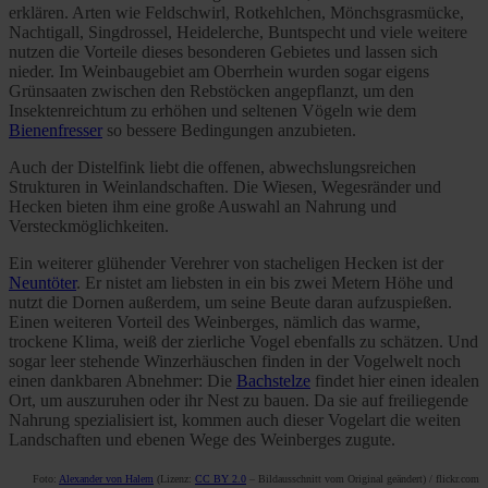
erklären. Arten wie Feldschwirl, Rotkehlchen, Mönchsgrasmücke,
Nachtigall, Singdrossel, Heidelerche, Buntspecht und viele weitere
nutzen die Vorteile dieses besonderen Gebietes und lassen sich
nieder. Im Weinbaugebiet am Oberrhein wurden sogar eigens
Grünsaaten zwischen den Rebstöcken angepflanzt, um den
Insektenreichtum zu erhöhen und seltenen Vögeln wie dem
Bienenfresser
so bessere Bedingungen anzubieten.
Auch der Distelfink liebt die offenen, abwechslungsreichen
Strukturen in Weinlandschaften. Die Wiesen, Wegesränder und
Hecken bieten ihm eine große Auswahl an Nahrung und
Versteckmöglichkeiten.
Ein weiterer glühender Verehrer von stacheligen Hecken ist der
Neuntöter
. Er nistet am liebsten in ein bis zwei Metern Höhe und
nutzt die Dornen außerdem, um seine Beute daran aufzuspießen.
Einen weiteren Vorteil des Weinberges, nämlich das warme,
trockene Klima, weiß der zierliche Vogel ebenfalls zu schätzen. Und
sogar leer stehende Winzerhäuschen finden in der Vogelwelt noch
einen dankbaren Abnehmer: Die
Bachstelze
findet hier einen idealen
Ort, um auszuruhen oder ihr Nest zu bauen. Da sie auf freiliegende
Nahrung spezialisiert ist, kommen auch dieser Vogelart die weiten
Landschaften und ebenen Wege des Weinberges zugute.
Foto:
Alexander von Halem
(Lizenz:
CC BY 2.0
– Bildausschnitt vom Original geändert) / flickr.com