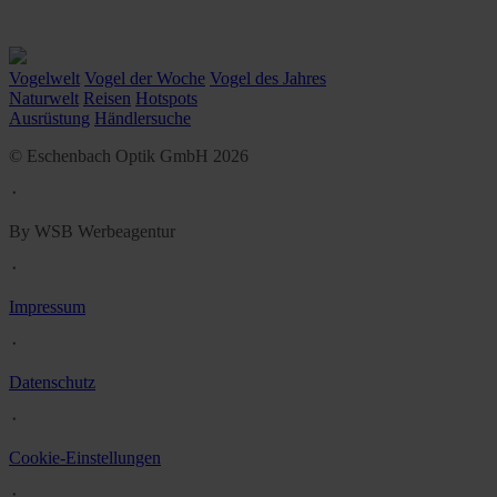
Vogelwelt
Vogel der Woche
Vogel des Jahres
Naturwelt
Reisen
Hotspots
Ausrüstung
Händlersuche
© Eschenbach Optik GmbH 2026
᛫
By WSB Werbeagentur
᛫
Impressum
᛫
Datenschutz
᛫
Cookie-Einstellungen
᛫