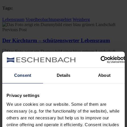
Tags:
Lebensraum
Vogelbeobachtungsgebiet
Weinberg
Previous Post
Der Kirchturm – schützenswerter Lebensraum
Next Post
Zitronenstelze – Leuchtende Reisende
Consent
Details
About
1 Comment
Privacy settings
We use cookies on our website. Some of them are
minerva
Edgar Bressert
necessary (e.g. for the functionality of the website), while
10. Oktober 2019 at 11:04
others are not necessary but help us to improve our
Leider kann ich keine Vögel mehr entdecken. Der
online offering and operate it efficiently. Consent includes