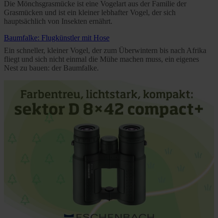
Die Mönchsgrasmücke ist eine Vogelart aus der Familie der
Further information on the procedures used and your
Grasmücken und ist ein kleiner lebhafter Vogel, der sich
hauptsächlich von Insekten ernährt.
rights can be found in our
Privacy Policy
|
Imprint
Baumfalke: Flugkünstler mit Hose
Ein schneller, kleiner Vogel, der zum Überwintern bis nach Afrika
fliegt und sich nicht einmal die Mühe machen muss, ein eigenes
Nest zu bauen: der Baumfalke.