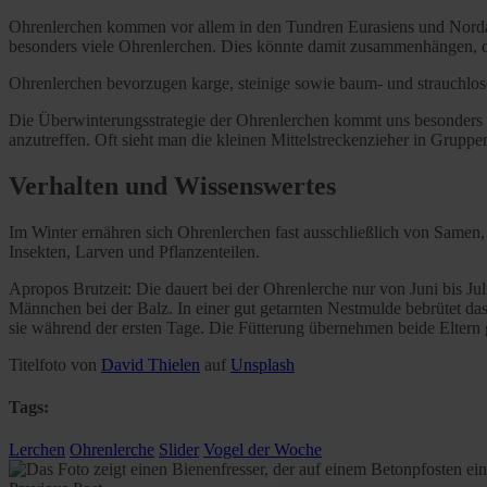
Ohrenlerchen kommen vor allem in den Tundren Eurasiens und Nordam
besonders viele Ohrenlerchen. Dies könnte damit zusammenhängen, d
Ohrenlerchen bevorzugen karge, steinige sowie baum- und strauchlos
Die Überwinterungsstrategie der Ohrenlerchen kommt uns besonders z
anzutreffen. Oft sieht man die kleinen Mittelstreckenzieher in Grup
Verhalten und Wissenswertes
Im Winter ernähren sich Ohrenlerchen fast ausschließlich von Samen
Insekten, Larven und Pflanzenteilen.
Apropos Brutzeit: Die dauert bei der Ohrenlerche nur von Juni bis Ju
Männchen bei der Balz. In einer gut getarnten Nestmulde bebrütet 
sie während der ersten Tage. Die Fütterung übernehmen beide Eltern
Titelfoto von
David Thielen
auf
Unsplash
Tags:
Lerchen
Ohrenlerche
Slider
Vogel der Woche