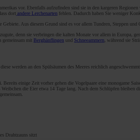
erikas vor. Ebenfalls aufzufinden sind sie in den kargeren Regionen 
ass dort
andere Lerchenarten
fehlen. Dadurch haben Sie weniger Konk
e Gebiete. Aus diesem Grund sind es vor allem Tundren, Steppen und 
ugute, denn sie verbringen die kalten Monate vor allem in Europa, ge
pen gemeinsam mit
Berghänflingen
und
Schneeammern
, während sie Str
, diese werden an den Spülsäumen des Meeres reichlich angeschwemmt. 
li. Bereits einige Zeit vorher gehen die Vogelpaare eine monogame Sai
das Weibchen die Eier etwa 14 Tage lang. Nach dem Schlüpfen bleiben
 gemeinsam.