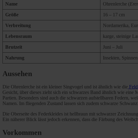
Name
Ohrenlerche (
Erem
Größe
16 – 17 cm
Verbreitung
Nordamerika, Eur
Lebensraum
karge, steinige 
Brutzeit
Juni – Juli
Nahrung
Insekten, Spinnen
Aussehen
Die Ohrenlerche ist ein kleiner Singvogel und ist ähnlich wie die
Feld
Gesicht, über dieses zieht sich ein schwarzes Band ähnlich wie ein
Partien. Besonders sind auch die schwarzen aufstellbaren Federn, wel
Namen. Im fliegenden Zustand lassen sich zudem schwarze Schwanz
Die Oberseite des Federkleides ist hellbraun mit schwarzer Zeichnu
Ein näherer Blick lässt jedoch erkennen, dass die Färbung des Weibch
Vorkommen