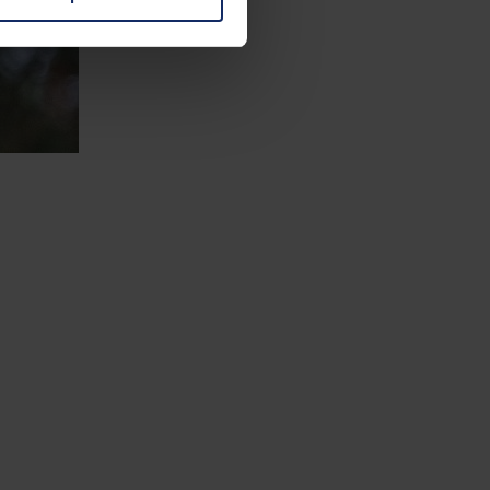
 change your mind by clicking
e Privacy Policy and in the
cy
|
Imprint