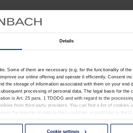
Details
. Some of them are necessary (e.g. for the functionality of the 
improve our online offering and operate it efficiently. Consent in
nd the storage of information associated with them on your end d
ubsequent processing of personal data. The legal basis for the c
ation is Art. 25 para. 1 TDDDG and with regard to the processing
okies from third-party providers. You can find a list of cookies u
ses the transfer of data to third countries, in particular to the 
Cookie settings