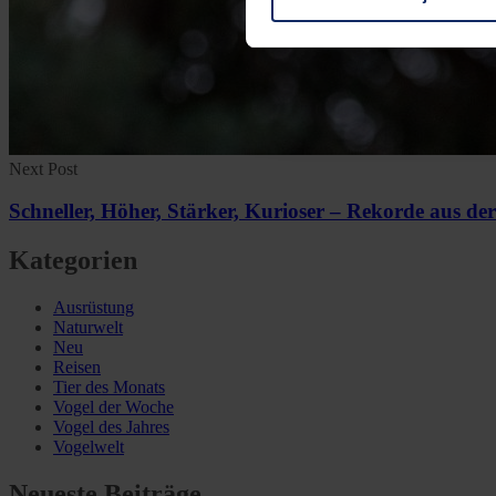
You can consent to the use of
on "Reject". You can access y
footer of our website).
Further information on the p
Next Post
Schneller, Höher, Stärker, Kurioser – Rekorde aus der
Kategorien
Ausrüstung
Naturwelt
Neu
Reisen
Tier des Monats
Vogel der Woche
Vogel des Jahres
Vogelwelt
Neueste Beiträge