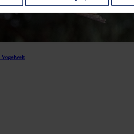
 non-essential cookies by clicking on the "Accept all" button or
our settings at any time and deselect cookies at any time (in th
rocedures used and your rights can be found in our
Privacy Poli
 Vogelwelt