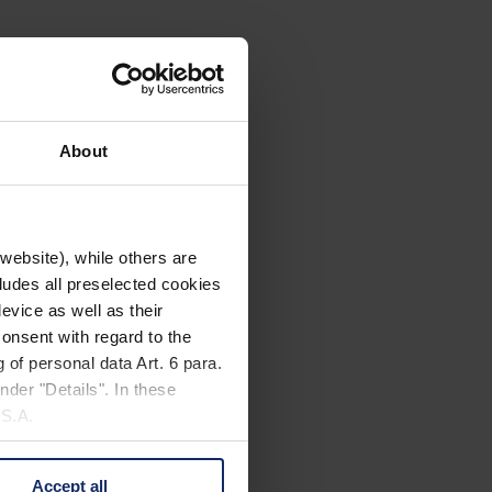
About
website), while others are
cludes all preselected cookies
evice as well as their
onsent with regard to the
 of personal data Art. 6 para.
nder "Details". In these
U.S.A.
Accept all