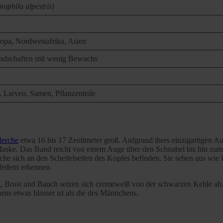
ophila alpestris
)
opa, Nordwestafrika, Asien
Landschaften mit wenig Bewuchs
, Larven, Samen, Pflanzenteile
lerche
etwa 16 bis 17 Zentimeter groß. Aufgrund ihres einzigartigen A
e Maske. Das Band reicht von einem Auge über den Schnabel bis hin z
che sich an den Scheitelseiten des Kopfes befinden. Sie sehen aus wie 
federn erkennen.
ng, Brust und Bauch setzen sich cremeweiß von der schwarzen Kehle ab.
ens etwas blasser ist als die des Männchens.