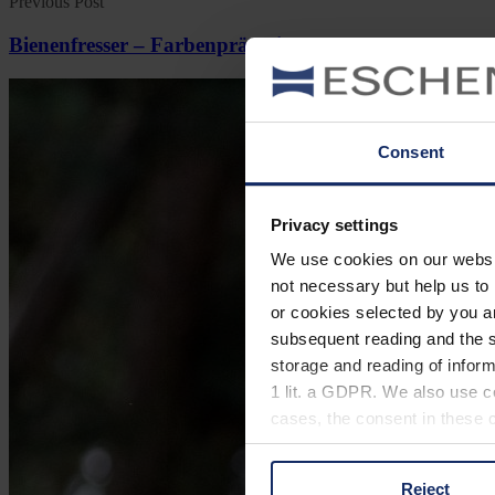
Previous Post
Bienenfresser – Farbenprächtiger Vogel
Consent
Privacy settings
We use cookies on our website
not necessary but help us to 
or cookies selected by you a
subsequent reading and the s
storage and reading of inform
1 lit. a GDPR. We also use co
cases, the consent in these ca
Reject