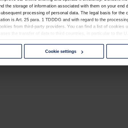
nd the storage of information associated with them on your end d
glas
ubsequent processing of personal data. The legal basis for the c
ation is Art. 25 para. 1 TDDDG and with regard to the processing
okies from third-party providers. You can find a list of cookies u
ses the transfer of data to third countries, in particular to the 
Cookie settings
 non-essential cookies by clicking on the "Accept all" button or
our settings at any time and deselect cookies at any time (in th
rocedures used and your rights can be found in our
Privacy Poli