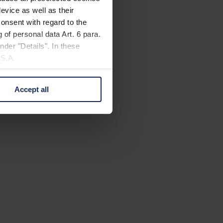
evice as well as their
onsent with regard to the
 of personal data Art. 6 para.
nder "Details". In these
U.S.A.
Accept all
 change your mind by clicking
e Privacy Policy and in the
cy
|
Imprint