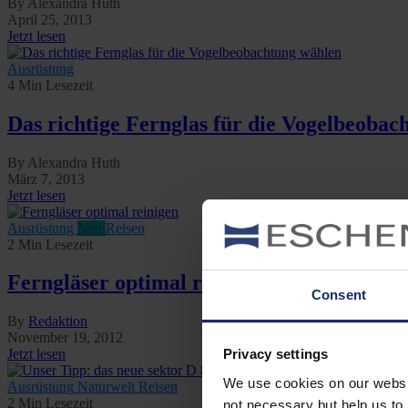
By Alexandra Huth
April 25, 2013
Jetzt lesen
Ausrüstung
4 Min Lesezeit
Das richtige Fernglas für die Vogelbeobac
By Alexandra Huth
März 7, 2013
Jetzt lesen
Ausrüstung
Neu
Reisen
2 Min Lesezeit
Ferngläser optimal reinigen
Consent
By
Redaktion
November 19, 2012
Jetzt lesen
Privacy settings
We use cookies on our website
Ausrüstung
Naturwelt
Reisen
2 Min Lesezeit
not necessary but help us to 