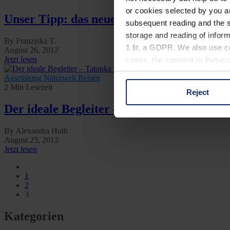
or cookies selected by you a
Unser Tipp: das neue sektor D 8 x 42 Fern
subsequent reading and the s
storage and reading of inform
By Franziska T.
1 lit. a GDPR. We also use co
August 26, 2012
Jetzt lesen
cases, the consent in these ca
Ausrüstung
Naturwelt
Reisen
2 Min Lesezeit
Reject
You can consent to the use of
Der ideale Begleiter – Tatonka Skill 30
on "Reject". You can access y
footer of our website).
By Alexandra Huth
August 23, 2012
Further information on the p
Jetzt lesen
1
2
3
Kategorien