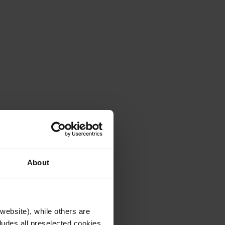
About
website), while others are
cludes all preselected cookies