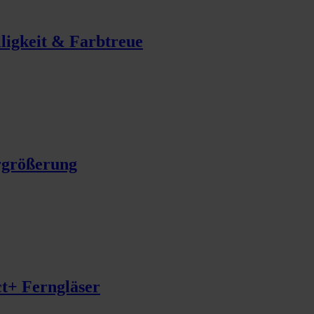
lligkeit & Farbtreue
rgrößerung
t+ Ferngläser