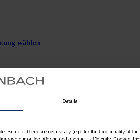
htung wählen
Details
. Some of them are necessary (e.g. for the functionality of the 
improve our online offering and operate it efficiently. Consent in