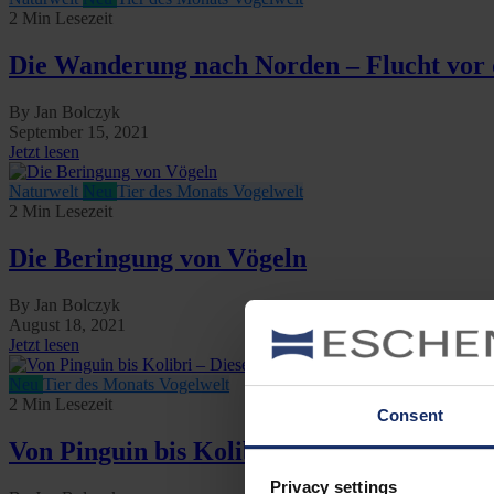
2 Min Lesezeit
Die Wanderung nach Norden – Flucht vo
By Jan Bolczyk
September 15, 2021
Jetzt lesen
Naturwelt
Neu
Tier des Monats
Vogelwelt
2 Min Lesezeit
Die Beringung von Vögeln
By Jan Bolczyk
August 18, 2021
Jetzt lesen
Neu
Tier des Monats
Vogelwelt
2 Min Lesezeit
Consent
Von Pinguin bis Kolibri – Diese Merkmale
Privacy settings