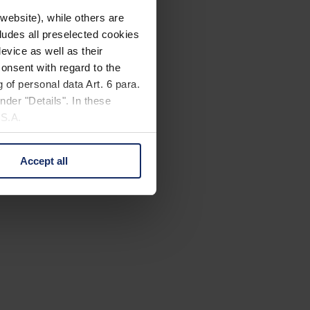
website), while others are
cludes all preselected cookies
evice as well as their
onsent with regard to the
 of personal data Art. 6 para.
nder "Details". In these
U.S.A.
Accept all
 change your mind by clicking
e Privacy Policy and in the
cy
|
Imprint