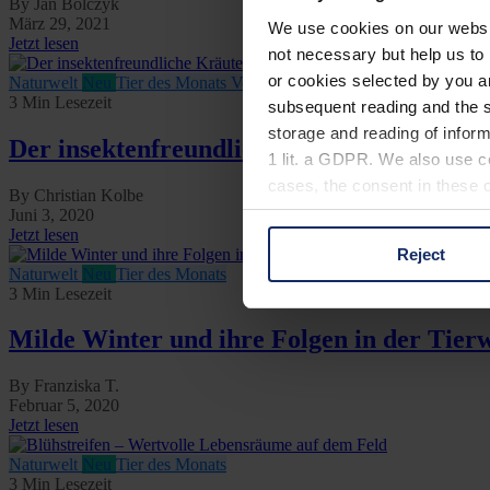
By Jan Bolczyk
März 29, 2021
We use cookies on our website
Jetzt lesen
not necessary but help us to 
or cookies selected by you a
Naturwelt
Neu
Tier des Monats
Vogelwelt
3 Min Lesezeit
subsequent reading and the s
storage and reading of inform
Der insektenfreundliche Kräuterkasten
1 lit. a GDPR. We also use co
cases, the consent in these ca
By Christian Kolbe
Juni 3, 2020
Jetzt lesen
Reject
You can consent to the use of
Naturwelt
Neu
Tier des Monats
on "Reject". You can access y
3 Min Lesezeit
footer of our website).
Milde Winter und ihre Folgen in der Tierw
Further information on the p
By Franziska T.
Februar 5, 2020
Jetzt lesen
Naturwelt
Neu
Tier des Monats
3 Min Lesezeit