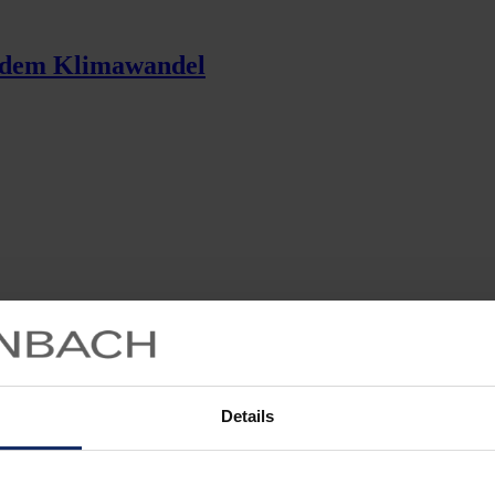
r dem Klimawandel
Details
 haben alle Vögel