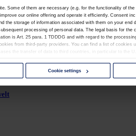
. Some of them are necessary (e.g. for the functionality of the 
improve our online offering and operate it efficiently. Consent in
nd the storage of information associated with them on your end d
ubsequent processing of personal data. The legal basis for the c
ation is Art. 25 para. 1 TDDDG and with regard to the processing
okies from third-party providers. You can find a list of cookies u
ses the transfer of data to third countries, in particular to the 
Cookie settings
 non-essential cookies by clicking on the "Accept all" button or
our settings at any time and deselect cookies at any time (in th
elt
rocedures used and your rights can be found in our
Privacy Poli