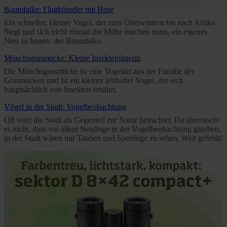
Baumfalke: Flugkünstler mit Hose
time and deselect cookies at any time (in the Privacy
Policy and in the footer of our website).
Ein schneller, kleiner Vogel, der zum Überwintern bis nach Afrika
fliegt und sich nicht einmal die Mühe machen muss, ein eigenes
Nest zu bauen: der Baumfalke.
Further information on the procedures used and your
Mönchsgrasmücke: Kleine Insektenjägerin
rights can be found in our
Privacy Policy
|
Imprint
Die Mönchsgrasmücke ist eine Vogelart aus der Familie der
Grasmücken und ist ein kleiner lebhafter Vogel, der sich
hauptsächlich von Insekten ernährt.
Vögel in der Stadt: Vogelbeobachtung
Oft wird die Stadt als Gegenteil zur Natur betrachtet. Da überrascht
es nicht, dass vor allem Neulinge in der Vogelbeobachtung glauben,
in der Stadt wären nur Tauben und Sperlinge zu sehen. Weit gefehlt!