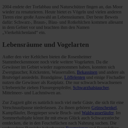
2004 endete der Torfabbau und Naturschützer fingen an, das Moor
wieder zu renaturieren. Heute bietet es Vögeln und vielen anderen
Tieren eine große Auswahl an Lebensräumen. Der beste Beweis
dafür: Schwarz-, Braun-, Blau- und Rotkehlchen kommen allesamt
in dem Gebiet vor und brachten ihm den Namen
„Vierkehlchenland“ ein.
Lebensräume und Vogelarten
Außer den vier Kehlchen bieten die Rosenheimer
Stammbeckenmoore noch viele weitere Vogelarten. Da die
Gewässer im Gebiet wieder zugenommen haben, konnten sich
Zwergtaucher, Krickenten, Wasserrallen,
Bekassinen
und andere als
Brutvögel ansiedeln. Brandgänse,
Löffelenten
und einige Fischadler
nutzen die Gewässer als Rastplatz. Die nur schwach bewachsenen
Uferbereiche ziehen Flussregenpfeifer,
Schwarzhalstaucher
,
Mittelmeer- und Lachmöwen an.
Zur Zugzeit gibt es natürlich noch viel mehr Gäste, die sich für eine
Verschnaufpause niederlassen. Zu ihnen gehören
Grünschenkel
,
Kampfläufer, Bergpieper sowie Bruch- und
Waldwasserläufer
. Im
Sommerhalbjahr könnt ihr mit etwas Glück auch Schwarzstörche
entdecken, die in den Feuchtflächen nach Nahrung suchen. Die