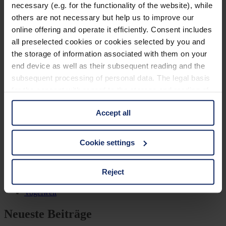
necessary (e.g. for the functionality of the website), while
others are not necessary but help us to improve our
Previous Post
online offering and operate it efficiently. Consent includes
Zwergsumpfhuhn – unsichtbar und anspruchsvoll
all preselected cookies or cookies selected by you and
the storage of information associated with them on your
Next Post
end device as well as their subsequent reading and the
subsequent processing of personal data. The legal basis
Steppenweihe – Greifvogel des Ostens
for the consent with regard to the storage and reading of
information is Art. 25 para. 1 TDDDG and with regard to
Kategorien
Accept all
the processing of personal data Art. 6 para. 1 lit. a
GDPR. We also use cookies from third-party providers.
Ausrüstung
Naturwelt
You can find a list of cookies under "Details". In these
Cookie settings
Neu
cases, the consent in these cases the transfer of data to
Reisen
third countries, in particular to the U.S.A.
Tier des Monats
Reject
Vogel der Woche
Vogel des Jahres
Vogelwelt
You can consent to the use of non-essential cookies by
clicking on the "Accept all" button or change your mind by
Neueste Beiträge
clicking on "Reject". You can access your settings at any