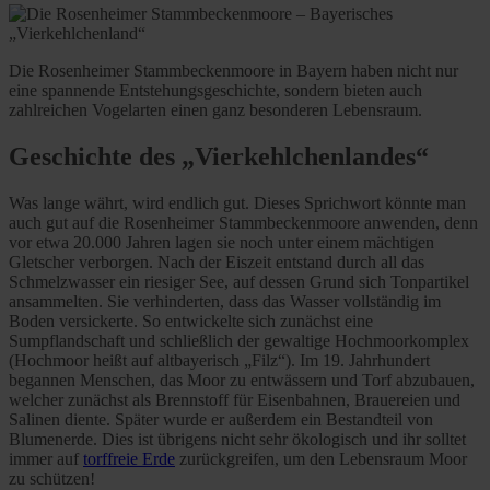
Die Rosenheimer Stammbeckenmoore in Bayern haben nicht nur
eine spannende Entstehungsgeschichte, sondern bieten auch
zahlreichen Vogelarten einen ganz besonderen Lebensraum.
Geschichte des „Vierkehlchenlandes“
Was lange währt, wird endlich gut. Dieses Sprichwort könnte man
auch gut auf die Rosenheimer Stammbeckenmoore anwenden, denn
vor etwa 20.000 Jahren lagen sie noch unter einem mächtigen
Gletscher verborgen. Nach der Eiszeit entstand durch all das
Schmelzwasser ein riesiger See, auf dessen Grund sich Tonpartikel
ansammelten. Sie verhinderten, dass das Wasser vollständig im
Boden versickerte. So entwickelte sich zunächst eine
Sumpflandschaft und schließlich der gewaltige Hochmoorkomplex
(Hochmoor heißt auf altbayerisch „Filz“). Im 19. Jahrhundert
begannen Menschen, das Moor zu entwässern und Torf abzubauen,
welcher zunächst als Brennstoff für Eisenbahnen, Brauereien und
Salinen diente. Später wurde er außerdem ein Bestandteil von
Blumenerde. Dies ist übrigens nicht sehr ökologisch und ihr solltet
immer auf
torffreie Erde
zurückgreifen, um den Lebensraum Moor
zu schützen!