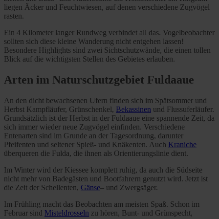
liegen Äcker und Feuchtwiesen, auf denen verschiedene Zugvögel
rasten.
Ein 4 Kilometer langer Rundweg verbindet all das. Vogelbeobachter
sollten sich diese kleine Wanderung nicht entgehen lassen!
Besondere Highlights sind zwei Sichtschutzwände, die einen tollen
Blick auf die wichtigsten Stellen des Gebietes erlauben.
Arten im Naturschutzgebiet Fuldaaue
An den dicht bewachsenen Ufern finden sich im Spätsommer und
Herbst Kampfläufer, Grünschenkel,
Bekassinen
und Flussuferläufer.
Grundsätzlich ist der Herbst in der Fuldaaue eine spannende Zeit, da
sich immer wieder neue Zugvögel einfinden. Verschiedene
Entenarten sind im Grunde an der Tagesordnung, darunter
Pfeifenten und seltener Spieß- und Knäkenten. Auch
Kraniche
überqueren die Fulda, die ihnen als Orientierungslinie dient.
Im Winter wird der Kiessee komplett ruhig, da auch die Südseite
nicht mehr von Badegästen und Bootfahrern genutzt wird. Jetzt ist
die Zeit der Schellenten,
Gänse
– und Zwergsäger.
Im Frühling macht das Beobachten am meisten Spaß. Schon im
Februar sind
Misteldrosseln
zu hören, Bunt- und Grünspecht,