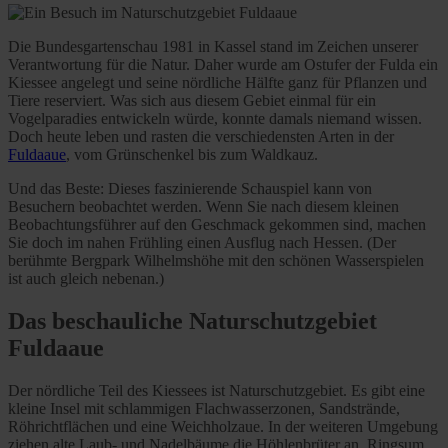
Die Bundesgartenschau 1981 in Kassel stand im Zeichen unserer
Verantwortung für die Natur. Daher wurde am Ostufer der Fulda ein
Kiessee angelegt und seine nördliche Hälfte ganz für Pflanzen und
Tiere reserviert. Was sich aus diesem Gebiet einmal für ein
Vogelparadies entwickeln würde, konnte damals niemand wissen.
Doch heute leben und rasten die verschiedensten Arten in der
Fuldaaue
, vom Grünschenkel bis zum Waldkauz.
Und das Beste: Dieses faszinierende Schauspiel kann von
Besuchern beobachtet werden. Wenn Sie nach diesem kleinen
Beobachtungsführer auf den Geschmack gekommen sind, machen
Sie doch im nahen Frühling einen Ausflug nach Hessen. (Der
berühmte Bergpark Wilhelmshöhe mit den schönen Wasserspielen
ist auch gleich nebenan.)
Das beschauliche Naturschutzgebiet
Fuldaaue
Der nördliche Teil des Kiessees ist Naturschutzgebiet. Es gibt eine
kleine Insel mit schlammigen Flachwasserzonen, Sandstrände,
Röhrichtflächen und eine Weichholzaue. In der weiteren Umgebung
ziehen alte Laub- und Nadelbäume die Höhlenbrüter an. Ringsum