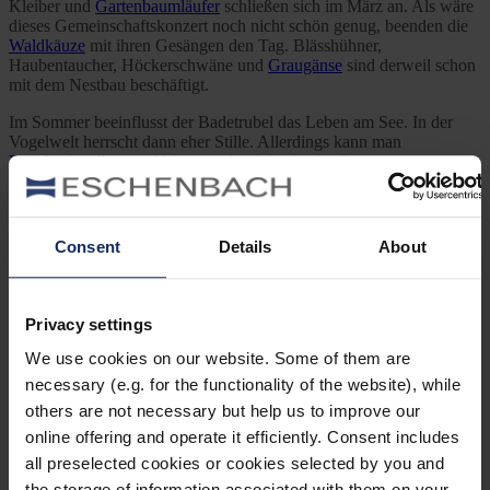
Kleiber und
Gartenbaumläufer
schließen sich im März an. Als wäre
dieses Gemeinschaftskonzert noch nicht schön genug, beenden die
Waldkäuze
mit ihren Gesängen den Tag. Blässhühner,
Haubentaucher, Höckerschwäne und
Graugänse
sind derweil schon
mit dem Nestbau beschäftigt.
Im Sommer beeinflusst der Badetrubel das Leben am See. In der
Vogelwelt herrscht dann eher Stille. Allerdings kann man
Rauchschwalben
und Mauersegler dabei beobachten, wie sie zum
Trinken über die Wasserfläche schießen. Der Badebetrieb wird für
eine gute Wasserqualität auch immer wieder unterbrochen.
Foto:
Democracy International
(Lizenz:
CC BY-SA 2.0
)
Consent
Details
About
Previous Post
Privacy settings
Purpurreiher – Heimlicher König im Schilf
We use cookies on our website. Some of them are
necessary (e.g. for the functionality of the website), while
Next Post
others are not necessary but help us to improve our
online offering and operate it efficiently. Consent includes
Flussuferläufer – Fürsorglicher Watvogel
all preselected cookies or cookies selected by you and
the storage of information associated with them on your