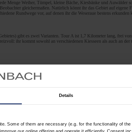
h jede Menge Weiher, Tümpel, kleine Bäche, Kiesbänke und Auwälder so
Beobachter gleichermaßen. Natürlich könnt ihr das Gebiet auf eigene 
rschiedene Rundwege vor, auf denen ihr die Weseraue bestens erkunden 
bietes) gibt es zwei Varianten. Tour A ist 1,7 Kilometer lang, frei von
eizvoll: ihr kommt sowohl an verschiedenen Kiesseen als auch an der 
ine Stunde und ist 3 Kilometer lang. Der Weg ist zwar gut befestigt, ab
 durch die
Gernheimer Marsch
und die angrenzende Geestlandschaft. Zw
obachtungspause einlegen. Er vereint viele verschiedene Lebensräume u
Details
t. Neben zahlreichen Wat- und Wasservögeln sind hier auch Konik-Wild
e gestalten. Wenn ihr mit den Rindern und Pferden Bekanntschaft gema
arten beobachten.
. Some of them are necessary (e.g. for the functionality of the 
improve our online offering and operate it efficiently. Consent in