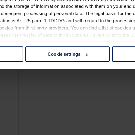
erdem über eine barrierefreie Beobachtungseinrichtung. Auf gemütliche
nd the storage of information associated with them on your end d
eigen sich hier Rohrammern und –sänger sowie die scheue Rohrweihe. 
ubsequent processing of personal data. The legal basis for the c
ation is Art. 25 para. 1 TDDDG and with regard to the processing
okies from third-party providers. You can find a list of cookies u
ses the transfer of data to third countries, in particular to the 
Cookie settings
 non-essential cookies by clicking on the "Accept all" button or
our settings at any time and deselect cookies at any time (in th
rocedures used and your rights can be found in our
Privacy Poli