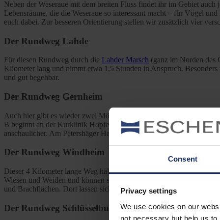
Neben der Weseraue mit dem breiten Fluss findet ihr im Gebiet auc
Lebensräume, die die Weseraue so interessant macht – für Vögel und 
euch dabei. Zur besseren Orientierung stellen wir zusätzlich vier ve
Der Rundweg Lahde
Für diesen Rundweg durch die
Lahder Marsch
(ganz im Norden des Ge
Kilometer lang und nimmt etwa 1,5 Stunden in Anspruch. Besonders r
und gut begehbar.
Der Rundweg Gernheim
Auch hier gibt es wieder zwei Möglichkeiten. Variante A dauert etwa e
B beginnt an der Kurklinik Hopfenberg und führt auf 4,5 Kilometern
anschaulicher. Am Petershäger Hanggraben solltet ihr eine längere Be
Der Rundweg Windheim
Consent
Dieser 4 Kilometer lange Weg hält eine Menge Naturerlebnisse berei
Wiesen und Weiden und können so die Landschaft auf natürliche Weis
und Brachflächen. Dort lassen sich wieder die verschiedensten Vogel
Privacy settings
We use cookies on our website
Der Rundweg Schlüsselburg
not necessary but help us to 