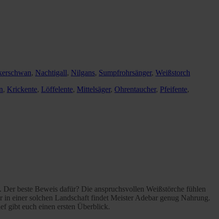
kerschwan
,
Nachtigall
,
Nilgans
,
Sumpfrohrsänger
,
Weißstorch
n
,
Krickente
,
Löffelente
,
Mittelsäger
,
Ohrentaucher
,
Pfeifente
,
. Der beste Beweis dafür? Die anspruchsvollen Weißstörche fühlen
r in einer solchen Landschaft findet Meister Adebar genug Nahrung.
f gibt euch einen ersten Überblick.