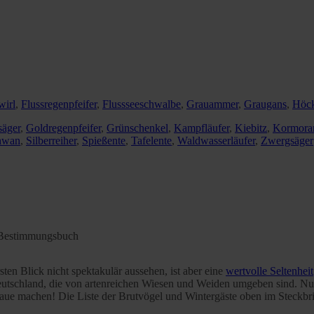
wirl
,
Flussregenpfeifer
,
Flussseeschwalbe
,
Grauammer
,
Graugans
,
Höc
säger
,
Goldregenpfeifer
,
Grünschenkel
,
Kampfläufer
,
Kiebitz
,
Kormora
hwan
,
Silberreiher
,
Spießente
,
Tafelente
,
Waldwasserläufer
,
Zwergsäger
 Bestimmungsbuch
en Blick nicht spektakulär aussehen, ist aber eine
wertvolle Seltenheit
 Deutschland, die von artenreichen Wiesen und Weiden umgeben sind. Nu
ue machen! Die Liste der Brutvögel und Wintergäste oben im Steckbrie