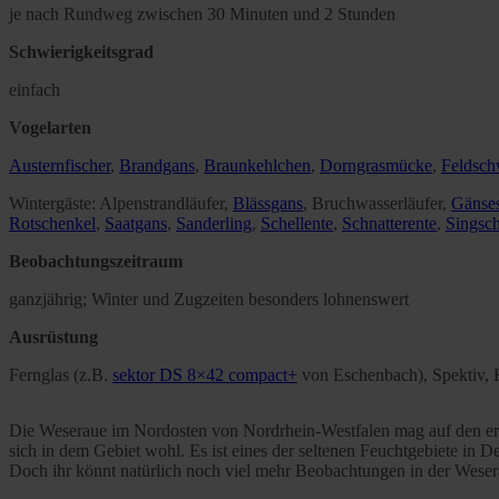
je nach Rundweg zwischen 30 Minuten und 2 Stunden
Schwierigkeitsgrad
einfach
Vogelarten
Austernfischer
,
Brandgans
,
Braunkehlchen
,
Dorngrasmücke
,
Feldsch
Wintergäste: Alpenstrandläufer,
Blässgans
, Bruchwasserläufer,
Gänse
Rotschenkel
,
Saatgans
,
Sanderling
,
Schellente
,
Schnatterente
,
Singsc
Beobachtungszeitraum
ganzjährig; Winter und Zugzeiten besonders lohnenswert
Ausrüstung
Fernglas (z.B.
sektor DS 8×42 compact+
von Eschenbach), Spektiv,
Die Weseraue im Nordosten von Nordrhein-Westfalen mag auf den erst
sich in dem Gebiet wohl. Es ist eines der seltenen Feuchtgebiete in
Doch ihr könnt natürlich noch viel mehr Beobachtungen in der Wesera