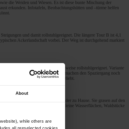
wie die Weiden und Wiesen. Es ist diese bunte Mischung der
Faust erkunden. Infotafeln, Beobachtungshütten und –türme helfen
könnt.
 Steigungen und damit rollstuhlgeeignet. Die längere Tour B ist 4,1
typischen Ackerlandschaft vorbei. Der Weg ist durchgehend markiert
er aufgrund von Steigungen nur teilweise rollstuhlgeeignet. Variante
ölf teilweise interaktive Infotafeln machen den Spaziergang noch
nd ist daher bei Singvögeln sehr beliebt.
About
pferde und Schottische Hochlandrinder zu Hause. Sie grasen auf den
cht habt, bleiben noch zahlreiche kleine Wasserflächen, Waldstücke
website), while others are
cludes all preselected cookies